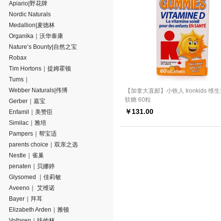
Apiario|野花牌
Nordic Naturals
Medallion|麦德林
Organika｜沃华泰康
Nature’s Bounty|自然之宝
Robax
Tim Hortons｜提姆霍顿
Tums｜
Webber Naturals|伟博
【加拿大直邮】小铁人 Ironkids 维
软糖 60粒
Gerber｜嘉宝
￥
131.00
Enfamil｜美赞臣
Similac｜雅培
Pampers｜帮宝适
parents choice｜双亲之选
Nestle｜雀巢
penaten｜贝娜婷
Glysomed ｜佳莉敏
Aveeno｜ 艾维诺
Bayer｜拜耳
Elizabeth Arden｜雅顿
Voltaren｜扶他林