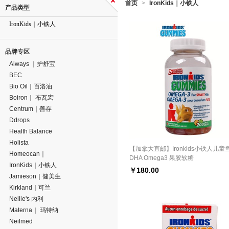
首页
IronKids｜小铁人
>
产品类型
IronKids｜小铁人
品牌专区
Always ｜护舒宝
BEC
Bio Oil｜百洛油
Boiron｜ 布瓦宏
Centrum｜善存
Ddrops
Health Balance
Holista
【加拿大直邮】Ironkids小铁人儿童
Homeocan｜
DHA Omega3 果胶软糖
IronKids｜小铁人
￥
180.00
Jamieson｜健美生
Kirkland｜可兰
Nellie's 内利
Materna｜ 玛特纳
Neilmed