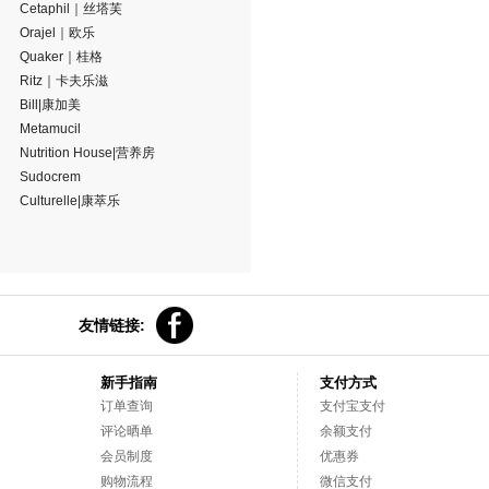
Cetaphil｜丝塔芙
Orajel｜欧乐
Quaker｜桂格
Ritz｜卡夫乐滋
Bill|康加美
Metamucil
Nutrition House|营养房
Sudocrem
Culturelle|康萃乐
友情链接:
新手指南
支付方式
订单查询
支付宝支付
评论晒单
余额支付
会员制度
优惠券
购物流程
微信支付