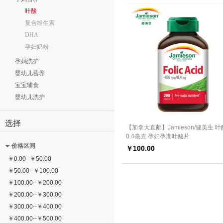
叶酸
复合维生素
DHA
孕妇奶粉
孕妈洗护
婴幼儿营养
宝宝辅食
婴幼儿洗护
选择
【加拿大直邮】Jamieson/健美生 
0.4毫克 孕妇孕期叶酸片
价格区间
￥
100.00
￥
0.00
--
￥
50.00
￥
50.00
--
￥
100.00
￥
100.00
--
￥
200.00
￥
200.00
--
￥
300.00
￥
300.00
--
￥
400.00
￥
400.00
--
￥
500.00