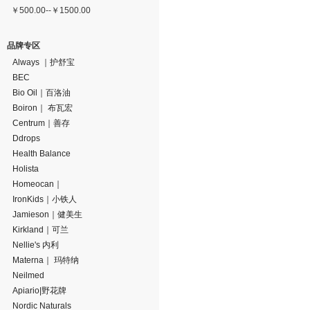
￥
500.00
--
￥
1500.00
品牌专区
Always ｜护舒宝
BEC
Bio Oil｜百洛油
Boiron｜ 布瓦宏
Centrum｜善存
Ddrops
Health Balance
Holista
Homeocan｜
IronKids｜小铁人
Jamieson｜健美生
Kirkland｜可兰
Nellie's 内利
Materna｜ 玛特纳
Neilmed
Apiario|野花牌
Nordic Naturals