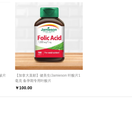
叶酸片
【加拿大直邮】健美生/Jamieson 叶酸片1
毫克 备孕期专用叶酸片
￥
100.00