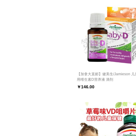
【加拿大直邮】健美生/Jamieson 
用维生素D营养液 滴剂
￥
146.00