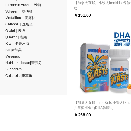
【加拿大直邮】小铁人Ironkids 钙 软
Elizabeth Arden｜雅顿
粒
Voltaren｜扶他林
￥
131.00
Medallion｜麦德林
Cetaphil｜丝塔芙
Orajel｜欧乐
Quaker｜桂格
Ritz｜卡夫乐滋
Bill|康加美
Metamucil
Nutrition House|营养房
Sudocrem
Culturelle|康萃乐
【加拿大直邮】IronKids 小铁人Omeg
儿童深海鱼油DHA软胶丸
￥
258.00