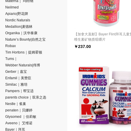
Materna｜ 玛特纳
Neilmed
Apiario|野花牌
Nordic Naturals
Medallion|麦德林
Organika｜沃华泰康
【加拿大直邮】Bayer Flint拜耳儿
Nature’s Bounty|自然之宝
维生素矿物质咀嚼片
Robax
￥
237.00
Tim Hortons｜提姆霍顿
Tums｜
Webber Naturals|伟博
Gerber｜嘉宝
Enfamil｜美赞臣
Similac｜雅培
Pampers｜帮宝适
parents choice｜双亲之选
Nestle｜雀巢
penaten｜贝娜婷
Glysomed ｜佳莉敏
Aveeno｜ 艾维诺
Bayer｜拜耳