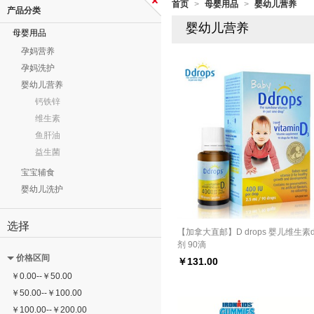
首页
母婴用品
婴幼儿营养
>
>
产品分类
婴幼儿营养
母婴用品
孕妈营养
孕妈洗护
婴幼儿营养
钙铁锌
维生素
鱼肝油
益生菌
宝宝辅食
婴幼儿洗护
选择
【加拿大直邮】D drops 婴儿维生素
剂 90滴
价格区间
￥
131.00
￥
0.00
--
￥
50.00
￥
50.00
--
￥
100.00
￥
100.00
--
￥
200.00