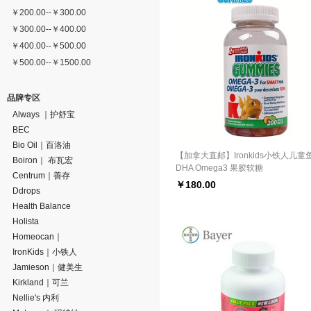
￥
200.00
--
￥
300.00
￥
300.00
--
￥
400.00
￥
400.00
--
￥
500.00
￥
500.00
--
￥
1500.00
品牌专区
Always ｜护舒宝
BEC
Bio Oil｜百洛油
【加拿大直邮】Ironkids小铁人儿童
Boiron｜ 布瓦宏
DHA Omega3 果胶软糖
Centrum｜善存
￥
180.00
Ddrops
Health Balance
Holista
Homeocan｜
IronKids｜小铁人
Jamieson｜健美生
Kirkland｜可兰
Nellie's 内利