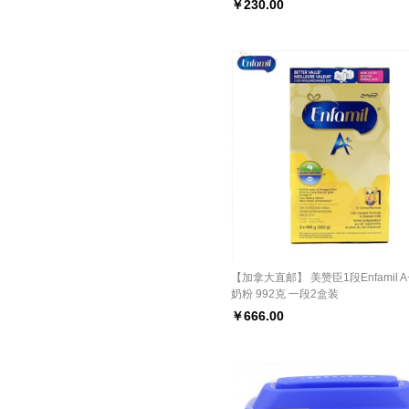
￥
230.00
【加拿大直邮】 美赞臣1段Enfamil 
奶粉 992克 一段2盒装
￥
666.00