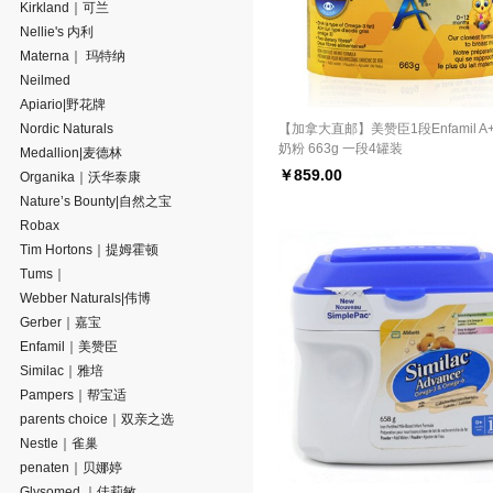
Kirkland｜可兰
Nellie's 内利
Materna｜ 玛特纳
Neilmed
Apiario|野花牌
Nordic Naturals
【加拿大直邮】美赞臣1段Enfamil A
奶粉 663g 一段4罐装
Medallion|麦德林
￥
859.00
Organika｜沃华泰康
Nature’s Bounty|自然之宝
Robax
Tim Hortons｜提姆霍顿
Tums｜
Webber Naturals|伟博
Gerber｜嘉宝
Enfamil｜美赞臣
Similac｜雅培
Pampers｜帮宝适
parents choice｜双亲之选
Nestle｜雀巢
penaten｜贝娜婷
Glysomed ｜佳莉敏