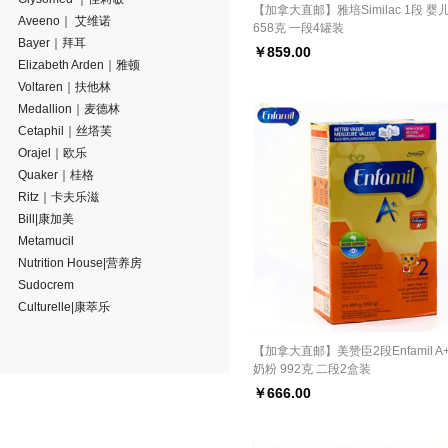
【加拿大直邮】雅培Similac 1段 婴
Aveeno｜ 艾维诺
658克 一段4罐装
Bayer｜拜耳
￥
859.00
Elizabeth Arden｜雅顿
Voltaren｜扶他林
Medallion｜麦德林
Cetaphil｜丝塔芙
Orajel｜欧乐
Quaker｜桂格
Ritz｜卡夫乐滋
Bill|康加美
Metamucil
Nutrition House|营养房
Sudocrem
Culturelle|康萃乐
【加拿大直邮】美赞臣2段Enfamil A
奶粉 992克 二段2盒装
￥
666.00