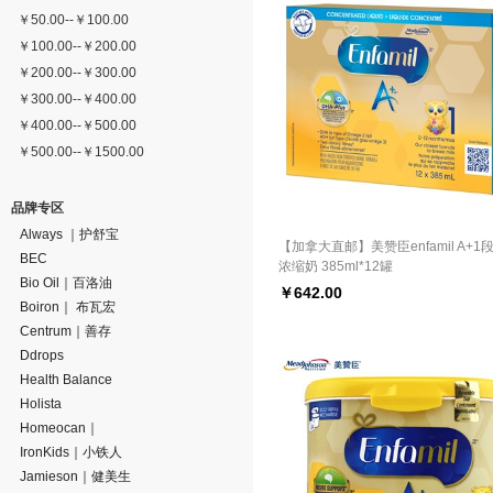
￥
50.00
--
￥
100.00
￥
100.00
--
￥
200.00
￥
200.00
--
￥
300.00
￥
300.00
--
￥
400.00
￥
400.00
--
￥
500.00
￥
500.00
--
￥
1500.00
品牌专区
Always ｜护舒宝
【加拿大直邮】美赞臣enfamil A+1
BEC
浓缩奶 385ml*12罐
Bio Oil｜百洛油
￥
642.00
Boiron｜ 布瓦宏
Centrum｜善存
Ddrops
Health Balance
Holista
Homeocan｜
IronKids｜小铁人
Jamieson｜健美生