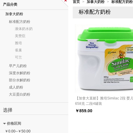
首页
加拿大奶粉
标准配方奶粉
>
>
产品分类
标准配方奶粉
加拿大奶粉
标准配方奶粉
液体奶水奶
美赞臣
雅培
雀巢
可兰
早产儿奶粉
深度水解奶粉
部分水解奶粉
成人奶粉
大豆蛋白奶粉
【加拿大直邮】雅培Similac 2段 婴
658克 二段4罐装
选择
￥
859.00
价格区间
￥
0.00
--
￥
50.00