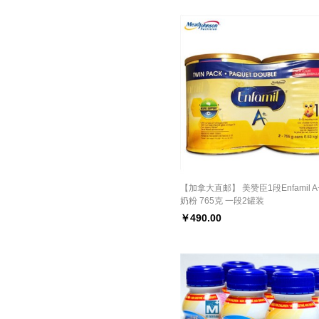
【加拿大直邮】 美赞臣1段Enfamil 
奶粉 765克 一段2罐装
￥
490.00