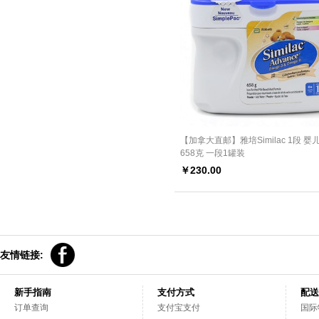
【加拿大直邮】雅培Similac 1段 婴
658克 一段1罐装
￥
230.00
友情链接:
新手指南
支付方式
配送
订单查询
支付宝支付
国际