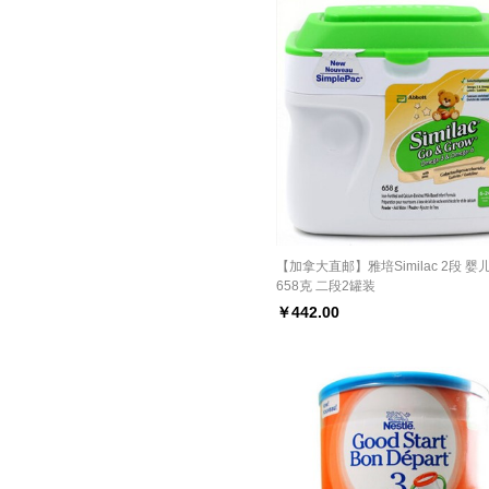
【加拿大直邮】雅培Similac 2段 婴
658克 二段2罐装
￥
442.00