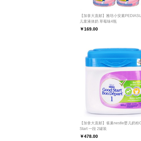
【加拿大直邮】雅培小安素PEDIASU
儿童液体奶 草莓味4瓶
￥
169.00
【加拿大直邮】雀巢nestle婴儿奶粉G
Start 一段 2罐装
￥
478.00