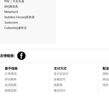
Ritz｜卡夫乐滋
Bill|康加美
Metamucil
Nutrition House|营养房
Sudocrem
Culturelle|康萃乐
友情链接:
新手指南
支付方式
配送
订单查询
支付宝支付
国际
评论晒单
余额支付
商品
会员制度
优惠券
海外
购物流程
微信支付