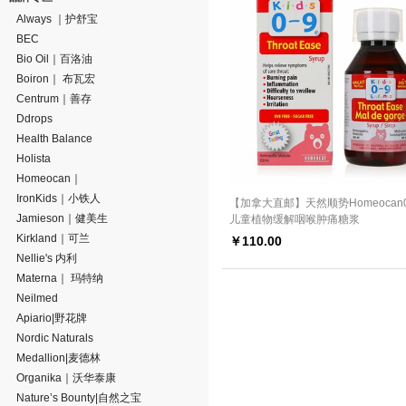
Always ｜护舒宝
BEC
Bio Oil｜百洛油
Boiron｜ 布瓦宏
Centrum｜善存
Ddrops
Health Balance
Holista
Homeocan｜
IronKids｜小铁人
【加拿大直邮】天然顺势Homeocan0
Jamieson｜健美生
儿童植物缓解咽喉肿痛糖浆
Kirkland｜可兰
￥
110.00
Nellie's 内利
Materna｜ 玛特纳
Neilmed
Apiario|野花牌
Nordic Naturals
Medallion|麦德林
Organika｜沃华泰康
Nature’s Bounty|自然之宝