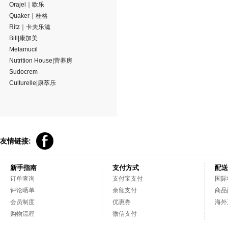
Orajel｜欧乐
Quaker｜桂格
Ritz｜卡夫乐滋
Bill|康加美
Metamucil
Nutrition House|营养房
Sudocrem
Culturelle|康萃乐
友情链接:
新手指南
支付方式
配送
订单查询
支付宝支付
国际
评论晒单
余额支付
商品
会员制度
优惠券
海外
购物流程
微信支付