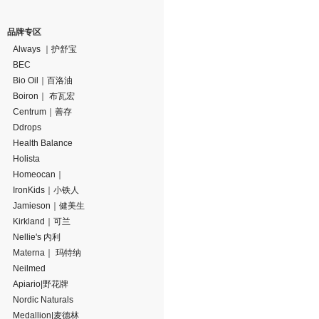
品牌专区
Always ｜护舒宝
BEC
Bio Oil｜百洛油
Boiron｜ 布瓦宏
Centrum｜善存
Ddrops
Health Balance
Holista
Homeocan｜
IronKids｜小铁人
Jamieson｜健美生
Kirkland｜可兰
Nellie's 内利
Materna｜ 玛特纳
Neilmed
Apiario|野花牌
Nordic Naturals
Medallion|麦德林