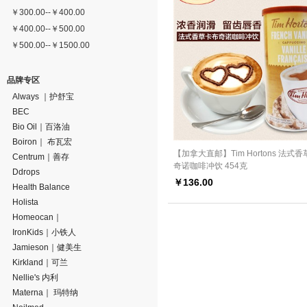
￥
300.00
--
￥
400.00
￥
400.00
--
￥
500.00
￥
500.00
--
￥
1500.00
品牌专区
Always ｜护舒宝
BEC
Bio Oil｜百洛油
Boiron｜ 布瓦宏
【加拿大直邮】Tim Hortons 法式
Centrum｜善存
奇诺咖啡冲饮 454克
Ddrops
￥
136.00
Health Balance
Holista
Homeocan｜
IronKids｜小铁人
Jamieson｜健美生
Kirkland｜可兰
Nellie's 内利
Materna｜ 玛特纳