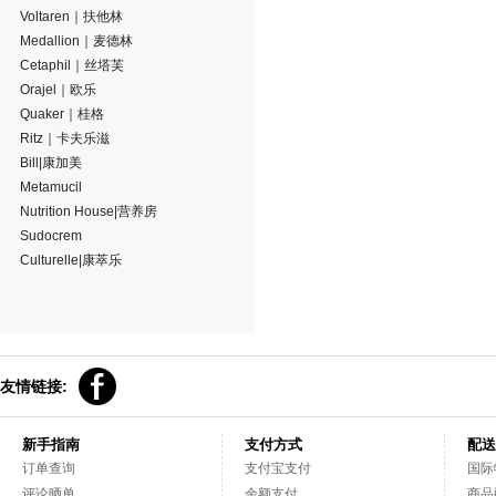
Voltaren｜扶他林
Medallion｜麦德林
Cetaphil｜丝塔芙
Orajel｜欧乐
Quaker｜桂格
Ritz｜卡夫乐滋
Bill|康加美
Metamucil
Nutrition House|营养房
Sudocrem
Culturelle|康萃乐
友情链接:
新手指南
支付方式
配送
订单查询
支付宝支付
国际
评论晒单
余额支付
商品