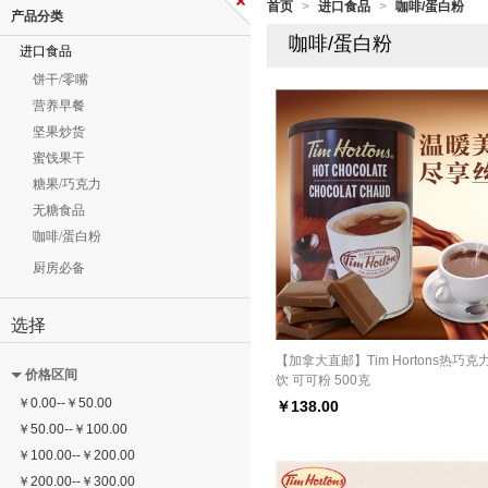
首页
进口食品
咖啡/蛋白粉
>
>
产品分类
咖啡/蛋白粉
进口食品
饼干/零嘴
营养早餐
坚果炒货
蜜饯果干
糖果/巧克力
无糖食品
咖啡/蛋白粉
厨房必备
选择
【加拿大直邮】Tim Hortons热巧克
价格区间
饮 可可粉 500克
￥
0.00
--
￥
50.00
￥
138.00
￥
50.00
--
￥
100.00
￥
100.00
--
￥
200.00
￥
200.00
--
￥
300.00